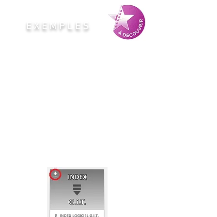
​E X E M P L E S