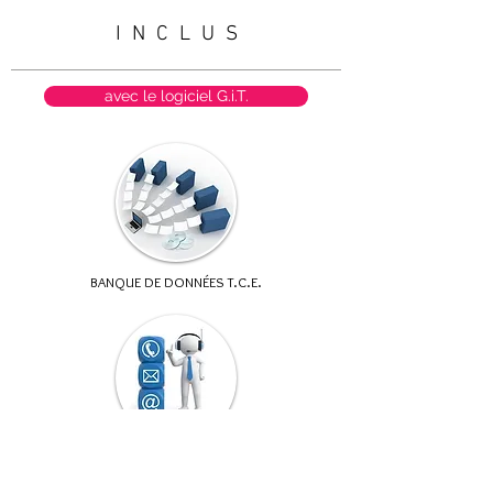
I N C L U S
avec le logiciel G.i.T.
BANQUE DE DONNÉES T.C.E.
ACCOMPAGNEMENT AU DEMARRAGE