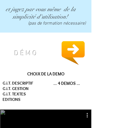
et jugez par vous même de la
simplicité d'utilisation!
(pas de formation nécessaire)
D É M O
CHOIX DE LA DEMO
G.i.T. DESCRIPTIF
... 4 DEMOS ...
G.i.T. GESTION
G.i.T. TEXTES
EDITIONS