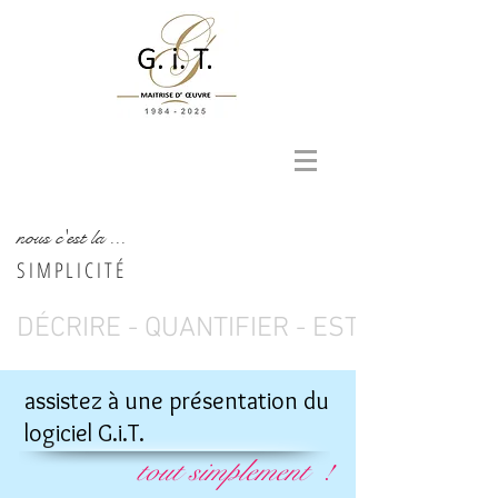
nous c'est la ...
SIMPLICITÉ
DÉCRIRE - QUANTIFIER - ESTIMER - AN
assistez à une présentation du
logiciel G.i.T.
tout simplement
!